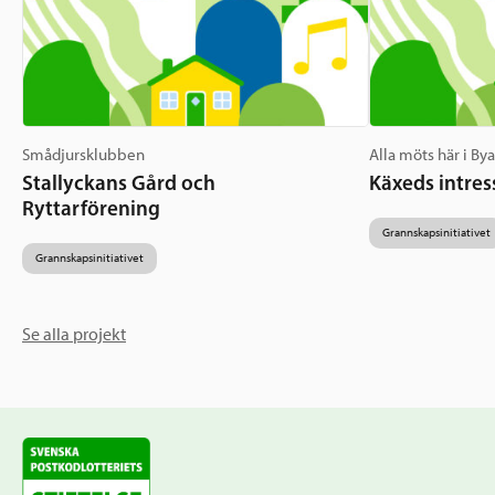
Smådjursklubben
Alla möts här i By
Stallyckans Gård och
Käxeds intres
Ryttarförening
Grannskapsinitiativet
Grannskapsinitiativet
Se alla projekt