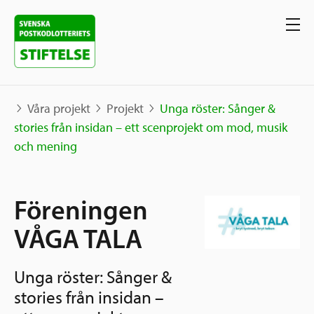
Våra projekt
Projekt
Unga röster: Sånger &
stories från insidan – ett scenprojekt om mod, musik
och mening
Våra projekt
Projekt
Föreningen
Våra stöd
Karta
VÅGA TALA
Berättelser
Sverige och övriga världen
Sök stöd
Grannskapsinitiativet
Unga röster: Sånger &
Utlysningar
Ansök
stories från insidan –
Samhällsentreprenörskap
Om oss