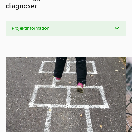
Ansökningsguide
diagnoser
Rekommendationer
Uppdrag
Frågor och svar
Hur vi arbetar
Projektinformation
SV
Verksamhetsberättelser & årsredovisningar
Medarbetare & styrelse
Sverige och övriga världen
Kontakt
Pressrum
Grannskapsinitiativet
Nyheter & kalenderhändelser
Postkodlotteriet