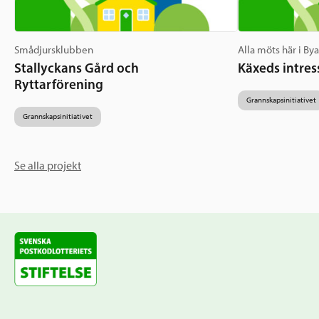
Smådjursklubben
Alla möts här i By
Stallyckans Gård och
Käxeds intres
Ryttarförening
Grannskapsinitiativet
Grannskapsinitiativet
Se alla projekt