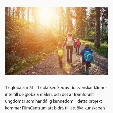
Ansökningsguide
Rekommendationer
Uppdrag
Frågor och svar
Hur vi arbetar
SV
Verksamhetsberättelser & årsredovisningar
Medarbetare & styrelse
Sverige och övriga världen
Kontakt
Pressrum
Grannskapsinitiativet
Nyheter & kalenderhändelser
Postkodlotteriet
17 globala mål – 17 platser. Sex av tio svenskar känner
inte till de globala målen, och det är framförallt
ungdomar som har dålig kännedom. I detta projekt
kommer FilmCentrum att bidra till att öka kunskapen