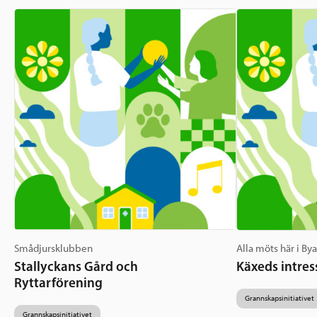
Smådjursklubben
Alla möts här i By
Stallyckans Gård och
Käxeds intres
Ryttarförening
Grannskapsinitiativet
Grannskapsinitiativet