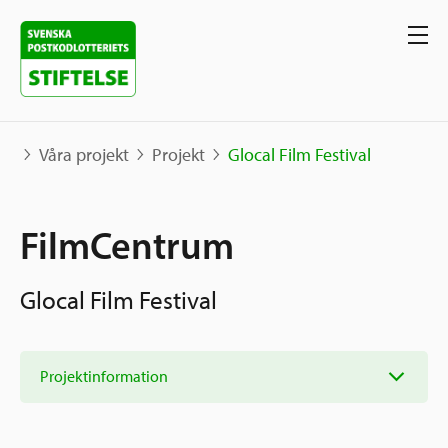
Våra projekt
Projekt
Glocal Film Festival
Våra projekt
FilmCentrum
Projekt
Våra stöd
Glocal Film Festival
Karta
Berättelser
Sverige och övriga världen
Sök stöd
Grannskapsinitiativet
Projektinformation
Utlysningar
Ansök
Samhällsentreprenörskap
Om oss