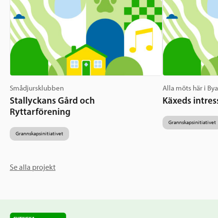
Smådjursklubben
Alla möts här i By
Stallyckans Gård och
Käxeds intres
Ryttarförening
Grannskapsinitiativet
Grannskapsinitiativet
Se alla projekt