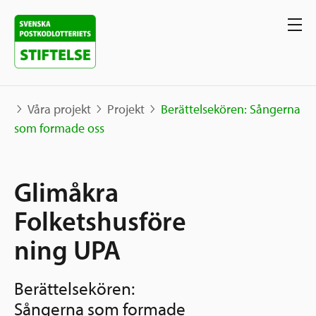
Våra projekt
Projekt
Berättelsekören: Sångerna
som formade oss
Våra projekt
Glimåkra
Projekt
Våra stöd
Karta
Folketshusföre
Berättelser
ning UPA
Sverige och övriga världen
Sök stöd
Grannskapsinitiativet
Berättelsekören:
Utlysningar
Ansök
Sångerna som formade
Samhällsentreprenörskap
Om oss