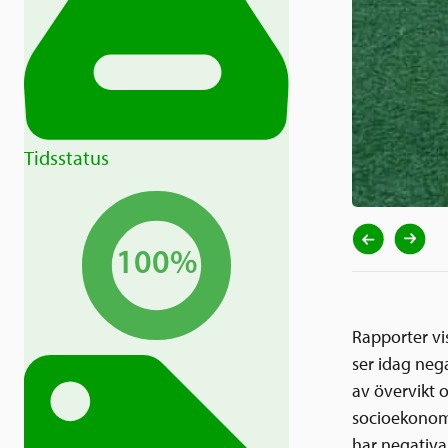
Tidsstatus
100%
Rapporter vi
ser idag nega
av övervikt 
socioekonomis
har negativa