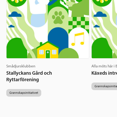
Smådjursklubben
Alla möts här i
Stallyckans Gård och
Käxeds intr
Ryttarförening
Grannskapsinitia
Grannskapsinitiativet