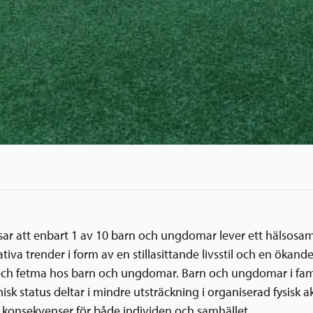
sar att enbart 1 av 10 barn och ungdomar lever ett hälsosamt
tiva trender i form av en stillasittande livsstil och en ökan
och fetma hos barn och ungdomar. Barn och ungdomar i fam
k status deltar i mindre utsträckning i organiserad fysisk akt
 konsekvenser för både individen och samhället.