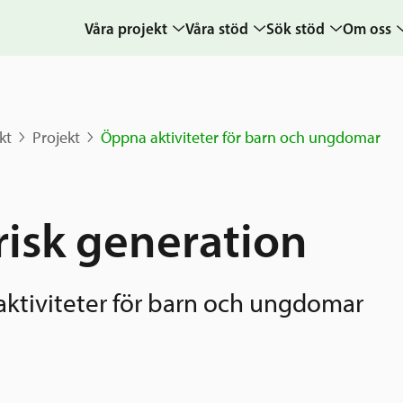
Våra projekt
Våra stöd
Sök stöd
Om oss
Projekt
Sverige och övriga
Ansök
Uppdra
världen
Karta
Ansökningsguide
Hur vi a
kt
Projekt
Öppna aktiviteter för barn och ungdomar
Grannskapsinitiativet
Berättelser
Rekommendation
Verksam
Utlysningar
& årsre
Frågor och svar
Samhällsentreprenörskap
Medarb
risk generation
styrelse
Kontakt
Sverige och
världen
Pressr
ktiviteter för barn och ungdomar
Nyheter
kalende
Grannskapsi
Postkod