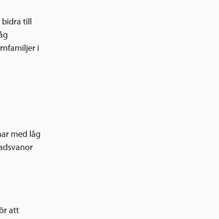
bidra till
låg
nfamiljer i
omar med låg
nadsvanor
ör att