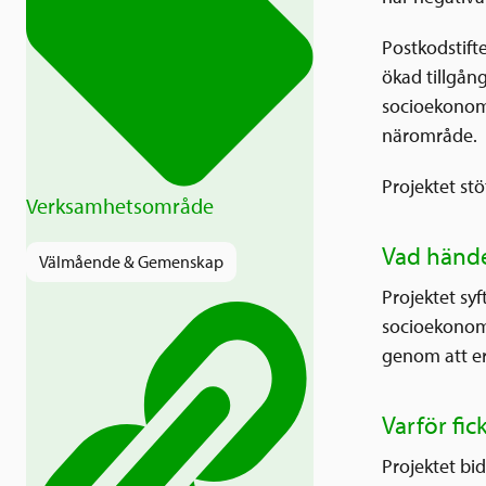
Postkodstifte
ökad tillgång
socioekonomi
närområde.
Projektet st
Verksamhetsområde
Vad hände
Välmående & Gemenskap
Projektet syf
socioekonom
genom att er
Varför fic
Projektet bid