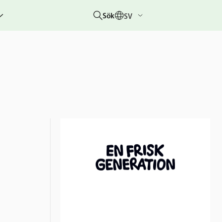
Sök
SV
g
rbetar
er
hetsberättelser
dovisningar
etare &
 övriga
um
 &
rhändelser
nitiativet
lotteriet