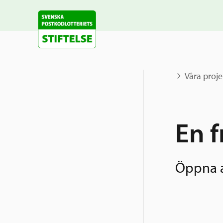
Våra proje
En f
Öppna a