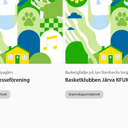
 Byagårn
Basketglädje på Jan Stenbecks tor
esseförening
Basketklubben Järva KFU
tivet
Grannskapsinitiativet