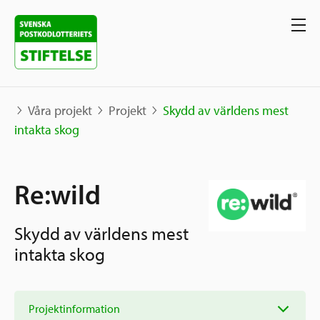
Våra projekt
Projekt
Skydd av världens mest
intakta skog
Våra projekt
Re:wild
Projekt
Våra stöd
Karta
Skydd av världens mest
Berättelser
Sverige och övriga världen
intakta skog
Sök stöd
Grannskapsinitiativet
Utlysningar
Ansök
Projektinformation
Samhällsentreprenörskap
Om oss