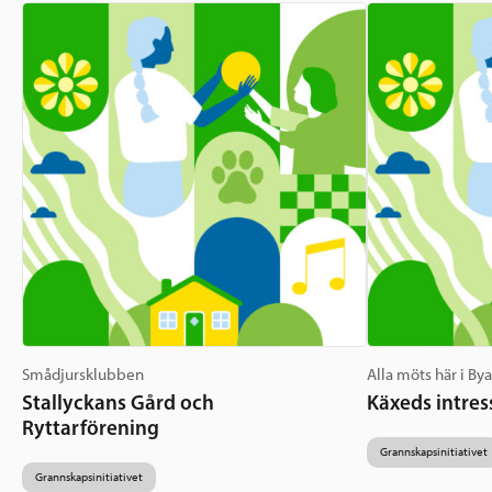
Smådjursklubben
Alla möts här i By
Stallyckans Gård och
Käxeds intres
Ryttarförening
Grannskapsinitiativet
Grannskapsinitiativet