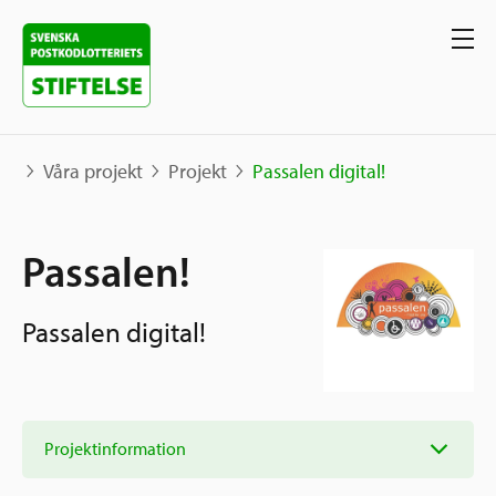
Våra projekt
Projekt
Passalen digital!
Våra projekt
Passalen!
Projekt
Våra stöd
Passalen digital!
Karta
Berättelser
Sverige och övriga världen
Sök stöd
Grannskapsinitiativet
Utlysningar
Projektinformation
Ansök
Samhällsentreprenörskap
Om oss