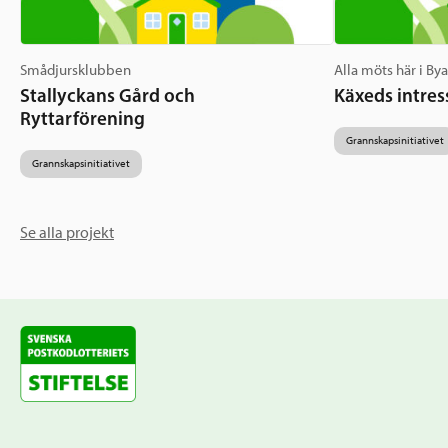
Smådjursklubben
Alla möts här i By
Stallyckans Gård och
Käxeds intres
Ryttarförening
Grannskapsinitiativet
Grannskapsinitiativet
Se alla projekt