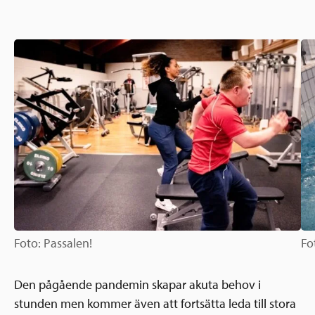
Ansökningsguide
Rekommendationer
Uppdrag
Frågor och svar
Hur vi arbetar
SV
Verksamhetsberättelser & årsredovisningar
Medarbetare & styrelse
Sverige och övriga världen
Kontakt
Pressrum
Grannskapsinitiativet
Nyheter & kalenderhändelser
Postkodlotteriet
Foto: Passalen!
Fo
Den pågående pandemin skapar akuta behov i
stunden men kommer även att fortsätta leda till stora