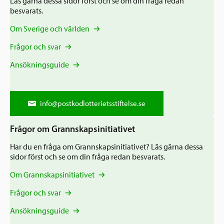
Ansökningsguide
Läs gärna dessa sidor först och se om din fråga redan
besvarats.
Rekommendationer
Uppdrag
Om Sverige och världen
Frågor och svar
Hur vi arbetar
Frågor och svar
SV
Verksamhetsberättelser & årsredovisningar
Ansökningsguide
Medarbetare & styrelse
Sverige och övriga världen
Kontakt
Pressrum
Grannskapsinitiativet
info@postkodlotterietsstiftelse.se
Nyheter & kalenderhändelser
Frågor om Grannskapsinitiativet
Postkodlotteriet
Har du en fråga om Grannskapsinitiativet? Läs gärna dessa
sidor först och se om din fråga redan besvarats.
Om Grannskapsinitiativet
Frågor och svar
Ansökningsguide