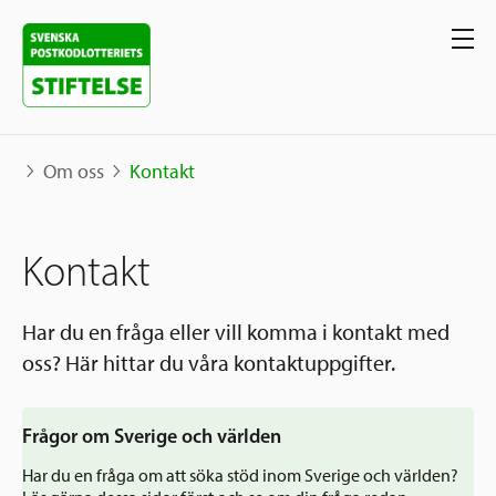
Om oss
Kontakt
Våra projekt
Kontakt
Projekt
Våra stöd
Karta
Har du en fråga eller vill komma i kontakt med
oss? Här hittar du våra kontaktuppgifter.
Berättelser
Sverige och övriga världen
Sök stöd
Grannskapsinitiativet
Frågor om Sverige och världen
Utlysningar
Ansök
Har du en fråga om att söka stöd inom Sverige och världen?
Samhällsentreprenörskap
Om oss