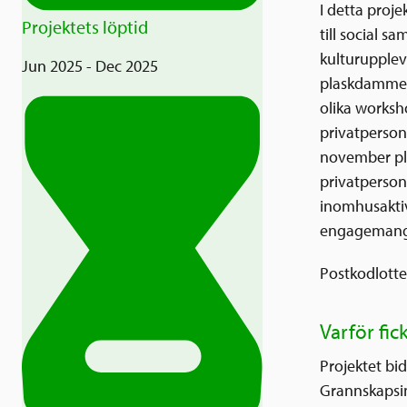
I detta proj
Projektets löptid
till social 
kulturupplev
Jun 2025 - Dec 2025
plaskdammen,
olika worksh
privatperson
november pla
privatperson
inomhusaktiv
engagemang 
Postkodlotter
Varför fic
Projektet bid
Grannskapsin