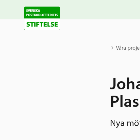
Våra proje
Joh
Pla
Nya möt