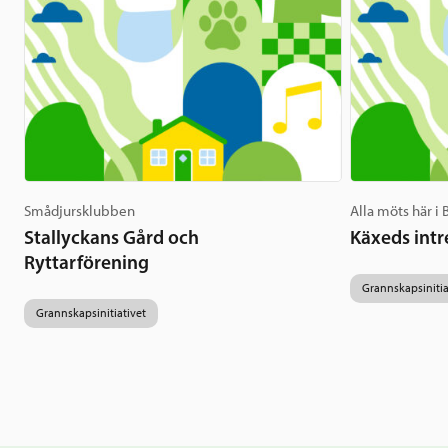
Smådjursklubben
Alla möts här i
Stallyckans Gård och
Käxeds intr
Ryttarförening
Grannskapsinitia
Grannskapsinitiativet