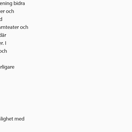
rening bidra
ter och
d
arnteater och
där
. I
och
rligare
enlighet med