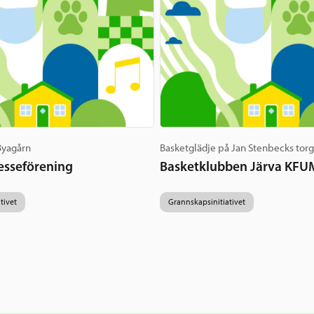
 Byagårn
Basketglädje på Jan Stenbecks tor
esseförening
Basketklubben Järva KFU
tivet
Grannskapsinitiativet