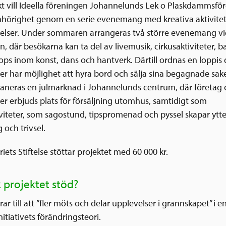
ekt vill Ideella föreningen Johannelunds Lek o Plaskdammsfö
samhörighet genom en serie evenemang med kreativa aktivite
elser. Under sommaren arrangeras två större evenemang vi
 där besökarna kan ta del av livemusik, cirkusaktiviteter, b
ops inom konst, dans och hantverk. Därtill ordnas en loppis 
er har möjlighet att hyra bord och sälja sina begagnade saker
neras en julmarknad i Johannelunds centrum, där företag 
er erbjuds plats för försäljning utomhus, samtidigt som
iteter, som sagostund, tipspromenad och pyssel skapar ytte
och trivsel.
iets Stiftelse stöttar projektet med 60 000 kr.
k projektet stöd?
rar till att ”fler möts och delar upplevelser i grannskapet” i 
itiativets förändringsteori.