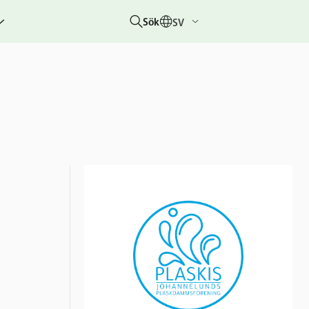
Sök
SV
g
rbetar
er
hetsberättelser
dovisningar
etare &
 övriga
um
 &
rhändelser
nitiativet
lotteriet