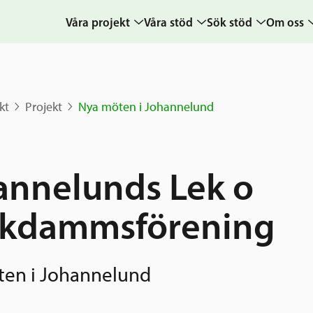
Våra projekt
Våra stöd
Sök stöd
Om oss
Projekt
Sverige och övriga
Ansök
Uppdra
världen
Karta
Ansökningsguide
Hur vi a
kt
Projekt
Nya möten i Johannelund
Grannskapsinitiativet
Berättelser
Rekommendation
Verksam
Utlysningar
& årsre
Frågor och svar
Samhällsentreprenörskap
Medarb
annelunds Lek o
styrelse
Kontakt
Sverige och
skdammsförening
världen
Pressr
Nyheter
kalende
Grannskapsi
en i Johannelund
Postkod