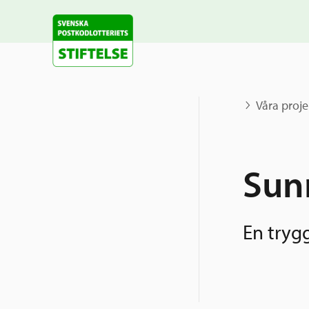
Våra proje
Sun
En trygg