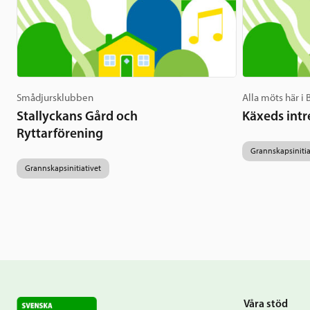
Smådjursklubben
Alla möts här i
Stallyckans Gård och
Käxeds intr
Ryttarförening
Grannskapsinitia
Grannskapsinitiativet
Våra stöd