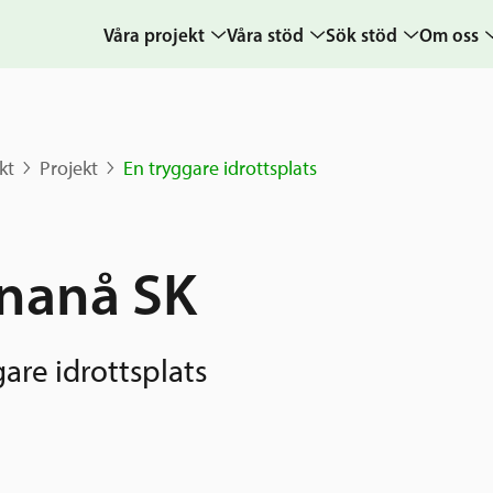
Våra projekt
Våra stöd
Sök stöd
Om oss
Projekt
Sverige och övriga
Ansök
Uppdra
världen
Karta
Ansökningsguide
Hur vi a
kt
Projekt
En tryggare idrottsplats
Grannskapsinitiativet
Berättelser
Rekommendation
Verksam
Utlysningar
& årsre
Frågor och svar
Samhällsentreprenörskap
Medarb
nanå SK
styrelse
Kontakt
Sverige och
världen
Pressr
are idrottsplats
Nyheter
kalende
Grannskapsi
Postkod