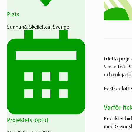
Plats
Sunnanå, Skellefteå, Sverige
I detta proj
Skellefteå. P
och roliga t
Postkodlotter
Varför fic
Projektet bid
Projektets löptid
med Grannska