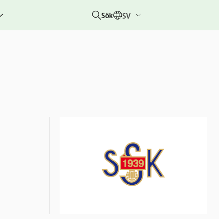
Sök
SV
g
rbetar
er
hetsberättelser
dovisningar
etare &
 övriga
um
 &
rhändelser
nitiativet
lotteriet