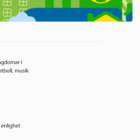
ungdomar i
otboll, musik
i enlighet