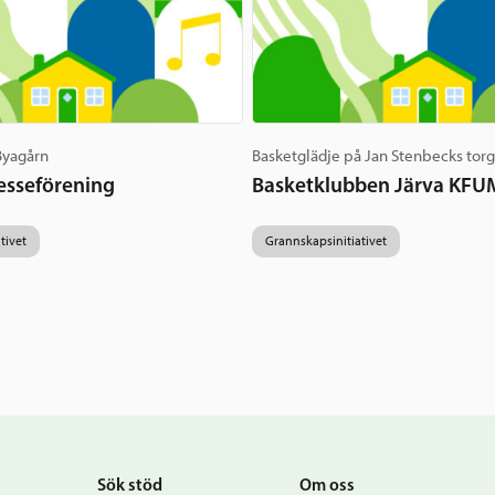
 Byagårn
Basketglädje på Jan Stenbecks tor
esseförening
Basketklubben Järva KFU
tivet
Grannskapsinitiativet
Sök stöd
Om oss