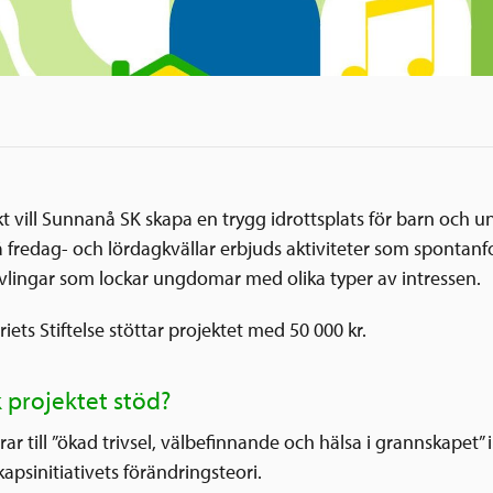
ekt vill Sunnanå SK skapa en trygg idrottsplats för barn och 
å fredag- och lördagkvällar erbjuds aktiviteter som spontanf
ävlingar som lockar ungdomar med olika typer av intressen.
iets Stiftelse stöttar projektet med 50 000 kr.
k projektet stöd?
rar till ”ökad trivsel, välbefinnande och hälsa i grannskapet” 
psinitiativets förändringsteori.