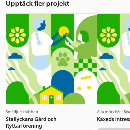
Upptäck fler projekt
Smådjursklubben
Alla möts här i By
Stallyckans Gård och
Käxeds intres
Ryttarförening