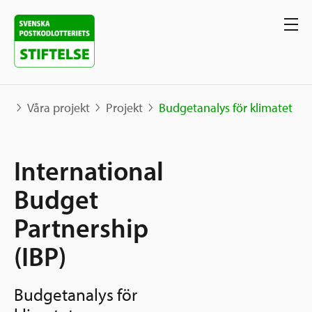
Våra projekt
Projekt
Budgetanalys för klimatet
Våra projekt
International
Projekt
Budget
Våra stöd
Karta
Partnership
Berättelser
Sverige och övriga världen
(IBP)
Sök stöd
Grannskapsinitiativet
Utlysningar
Budgetanalys för
Ansök
Samhällsentreprenörskap
Om oss