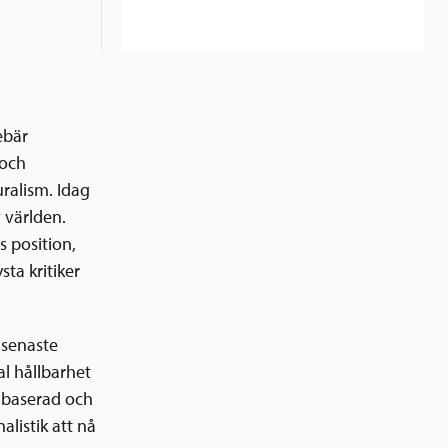
ebär
 och
ralism. Idag
v världen.
 position,
sta kritiker
 senaste
l hållbarhet
tabaserad och
listik att nå