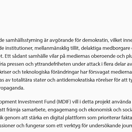
e samhällsstyrning är avgörande för demokratin, vilket inn
e institutioner, mellanmänsklig tillit, delaktiga medborgare
et. Ett sådant samhälle vilar på mediernas oberoende och plu
ria pressen och yttrandefriheten under attack i flera delar a
riser och teknologiska förändringar har försvagat mediernas
jas av totalitära stater och antidemokratiska rörelser för att ty
propaganda.
pment Investment Fund (MDIF) vill i detta projekt använda
 att främja samarbete, engagemang och ekonomisk och socia
tik genom att stärka en digital plattform som prioriterar fak
ussioner och fungerar som ett verktyg för undersökande journa