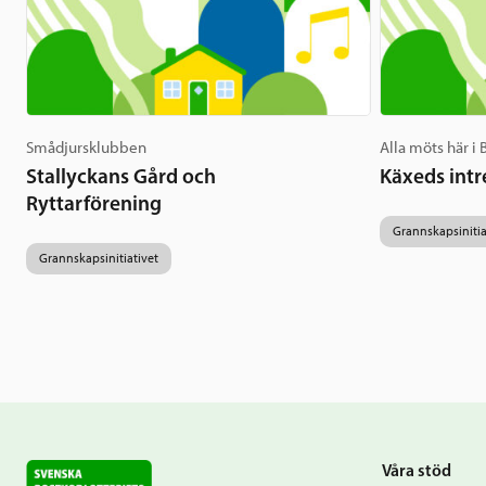
Smådjursklubben
Alla möts här i
Stallyckans Gård och
Käxeds intr
Ryttarförening
Grannskapsinitia
Grannskapsinitiativet
Våra stöd