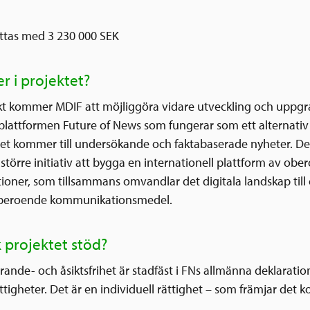
öttas med 3 230 000 SEK
r i projektet?
ekt kommer MDIF att möjliggöra vidare utveckling och uppgr
plattformen Future of News som fungerar som ett alternativ t
et kommer till undersökande och faktabaserade nyheter. Det
 större initiativ att bygga en internationell plattform av ob
ioner, som tillsammans omvandlar det digitala landskap till
oberoende kommunikationsmedel.
k projektet stöd?
ttrande- och åsiktsfrihet är stadfäst i FNs allmänna deklarati
tigheter. Det är en individuell rättighet – som främjar det ko