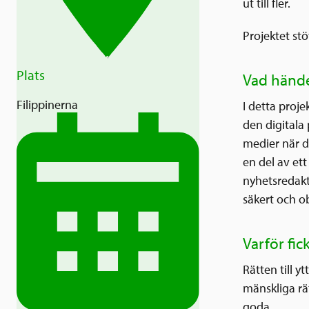
ut till fler.
Projektet st
Plats
Vad hände
Filippinerna
I detta proj
den digitala 
medier när d
en del av ett
nyhetsredakt
säkert och 
Varför fic
Rätten till y
mänskliga rät
goda.