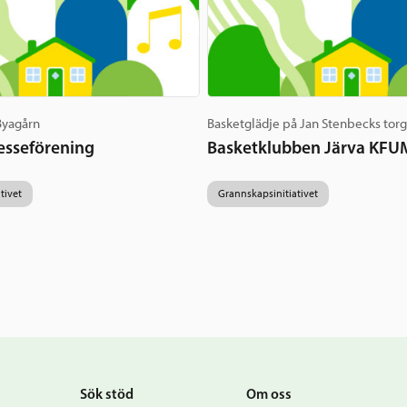
 Byagårn
Basketglädje på Jan Stenbecks tor
esseförening
Basketklubben Järva KFU
tivet
Grannskapsinitiativet
Sök stöd
Om oss