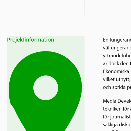
Projektinformation
En fungerand
välfungerand
yttrandefrih
är dock den f
Ekonomiska k
vilket utnytt
och sprida 
Media Develo
tekniken för
för journalis
sakliga disk