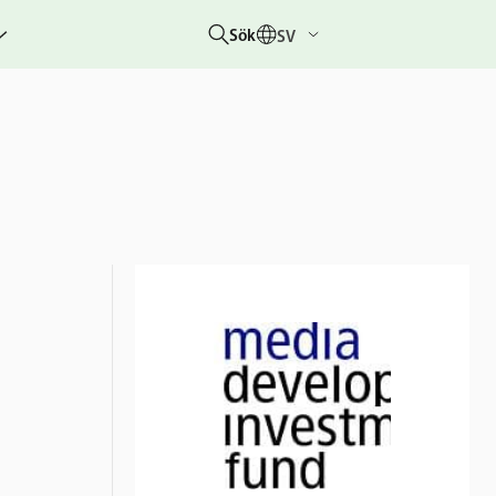
Sök
SV
g
rbetar
er
hetsberättelser
dovisningar
etare &
 övriga
um
 &
rhändelser
nitiativet
lotteriet