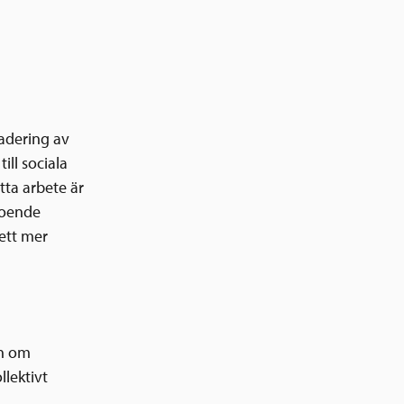
adering av
ill sociala
ta arbete är
eroende
 ett mer
on om
llektivt