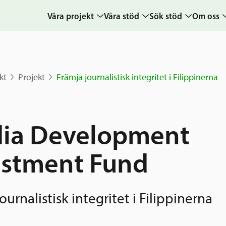
Våra projekt
Våra stöd
Sök stöd
Om oss
Projekt
Sverige och övriga
Ansök
Uppdra
världen
Karta
Ansökningsguide
Hur vi a
kt
Projekt
Främja journalistisk integritet i Filippinerna
Grannskapsinitiativet
Berättelser
Rekommendation
Verksam
Utlysningar
& årsre
Frågor och svar
Samhällsentreprenörskap
Medarb
ia Development
styrelse
Kontakt
Sverige och
estment Fund
världen
Pressr
Nyheter
kalende
Grannskapsi
ournalistisk integritet i Filippinerna
Postkod