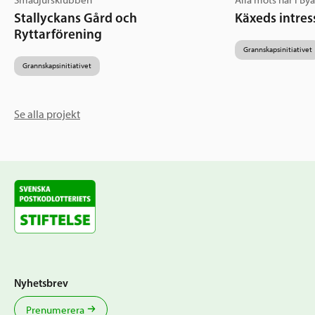
Smådjursklubben
Alla möts här i By
Stallyckans Gård och
Käxeds intres
Ryttarförening
Grannskapsinitiativet
Grannskapsinitiativet
Se alla projekt
Nyhetsbrev
Prenumerera