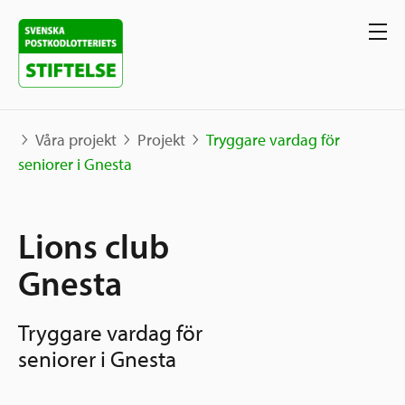
Våra projekt
Projekt
Tryggare vardag för
seniorer i Gnesta
Våra projekt
Lions club
Projekt
Våra stöd
Karta
Gnesta
Berättelser
Sverige och övriga världen
Tryggare vardag för
Sök stöd
Grannskapsinitiativet
seniorer i Gnesta
Utlysningar
Ansök
Samhällsentreprenörskap
Om oss