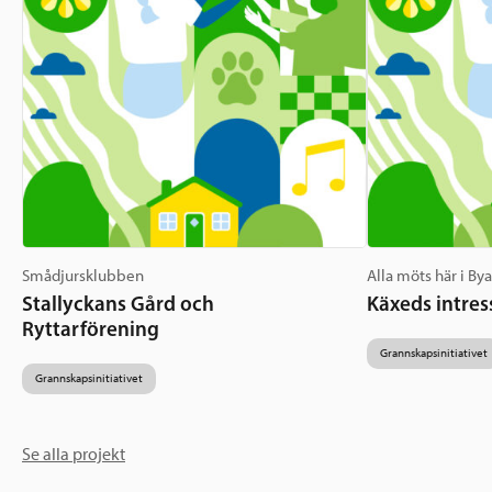
Smådjursklubben
Alla möts här i By
Stallyckans Gård och
Käxeds intres
Ryttarförening
Grannskapsinitiativet
Grannskapsinitiativet
Se alla projekt