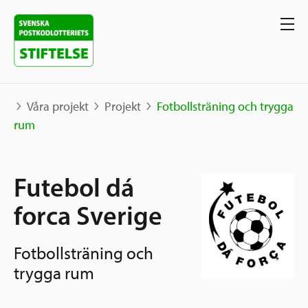
Våra projekt
Projekt
Fotbollsträning och trygga
rum
Våra projekt
Futebol dá
Projekt
Våra stöd
Karta
forca Sverige
Berättelser
Sverige och övriga världen
Fotbollsträning och
Sök stöd
Grannskapsinitiativet
trygga rum
Utlysningar
Ansök
Samhällsentreprenörskap
Om oss