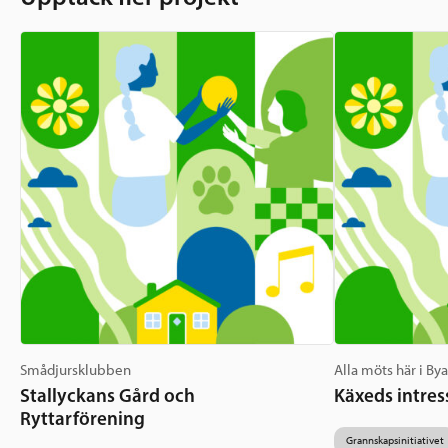
Smådjursklubben
Alla möts här i By
Stallyckans Gård och
Käxeds intres
Ryttarförening
Grannskapsinitiativet