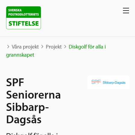
Våra projekt
Projekt
Diskgolf för alla i
grannskapet
Våra projekt
SPF
Projekt
Våra stöd
Karta
Seniorerna
Berättelser
Sibbarp-
Sverige och övriga världen
Sök stöd
Grannskapsinitiativet
Dagsås
Utlysningar
Ansök
Samhällsentreprenörskap
Om oss