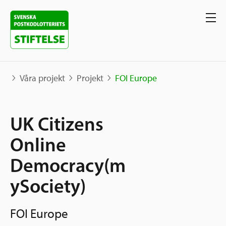
Våra projekt
Projekt
FOI Europe
Våra projekt
UK Citizens
Projekt
Online
Våra stöd
Karta
Democracy(m
Berättelser
Sverige och övriga världen
ySociety)
Sök stöd
Grannskapsinitiativet
Utlysningar
FOI Europe
Ansök
Samhällsentreprenörskap
Om oss