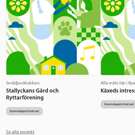
Smådjursklubben
Alla möts här i By
Stallyckans Gård och
Käxeds intres
Ryttarförening
Grannskapsinitiativet
Grannskapsinitiativet
Se alla projekt