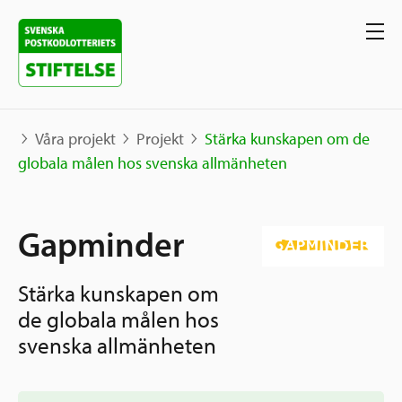
Våra projekt
Projekt
Stärka kunskapen om de
globala målen hos svenska allmänheten
Våra projekt
Gapminder
Projekt
Våra stöd
Karta
Stärka kunskapen om
Berättelser
Sverige och övriga världen
de globala målen hos
Sök stöd
Grannskapsinitiativet
svenska allmänheten
Utlysningar
Ansök
Samhällsentreprenörskap
Om oss