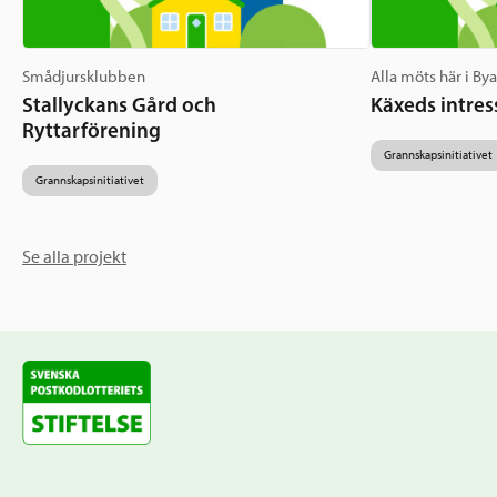
Smådjursklubben
Alla möts här i By
Stallyckans Gård och
Käxeds intres
Ryttarförening
Grannskapsinitiativet
Grannskapsinitiativet
Se alla projekt