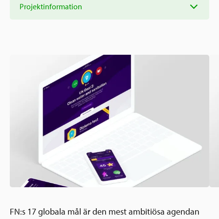
Ansökningsguide
Projektinformation
Rekommendationer
Uppdrag
Frågor och svar
Hur vi arbetar
SV
Verksamhetsberättelser & årsredovisningar
Medarbetare & styrelse
Sverige och övriga världen
Kontakt
Pressrum
Grannskapsinitiativet
Nyheter & kalenderhändelser
Postkodlotteriet
FN:s 17 globala mål är den mest ambitiösa agendan