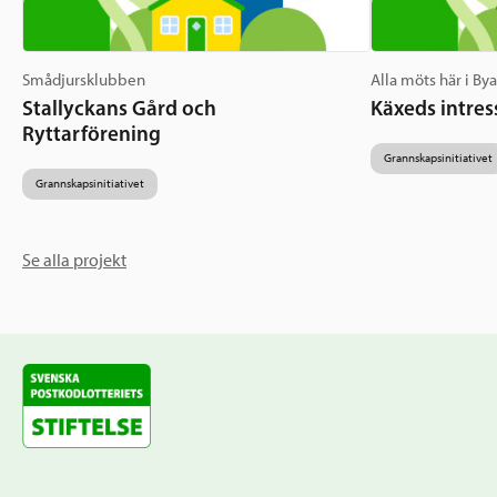
Smådjursklubben
Alla möts här i By
Stallyckans Gård och
Käxeds intres
Ryttarförening
Grannskapsinitiativet
Grannskapsinitiativet
Se alla projekt