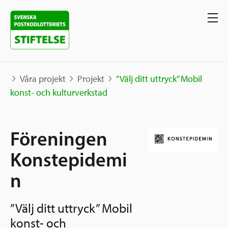
Våra projekt
Projekt
”Välj ditt uttryck” Mobil
konst- och kulturverkstad
Våra projekt
Föreningen
Projekt
Våra stöd
Karta
Konstepidemi
Berättelser
n
Sverige och övriga världen
Sök stöd
Grannskapsinitiativet
”Välj ditt uttryck” Mobil
Utlysningar
Ansök
konst- och
Samhällsentreprenörskap
Om oss