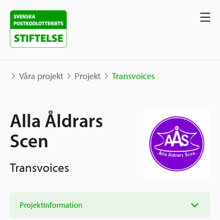
Våra projekt
Projekt
Transvoices
Våra projekt
Alla Åldrars
Projekt
Scen
Våra stöd
Karta
Berättelser
Transvoices
Sverige och övriga världen
Sök stöd
Grannskapsinitiativet
Utlysningar
Projektinformation
Ansök
Samhällsentreprenörskap
Om oss