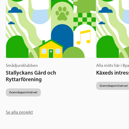
Smådjursklubben
Alla möts här i By
Stallyckans Gård och
Käxeds intres
Ryttarförening
Grannskapsinitiativet
Grannskapsinitiativet
Se alla projekt