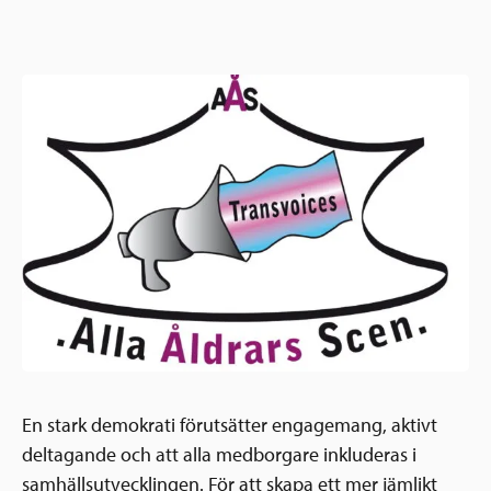
Ansökningsguide
Rekommendationer
Uppdrag
Frågor och svar
Hur vi arbetar
SV
Verksamhetsberättelser & årsredovisningar
Medarbetare & styrelse
Sverige och övriga världen
Kontakt
Pressrum
Grannskapsinitiativet
Nyheter & kalenderhändelser
Postkodlotteriet
En stark demokrati förutsätter engagemang, aktivt
deltagande och att alla medborgare inkluderas i
samhällsutvecklingen. För att skapa ett mer jämlikt