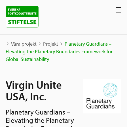
Våra projekt
Projekt
Planetary Guardians –
Elevating the Planetary Boundaries Framework for
Global Sustainability
Våra projekt
Projekt
Virgin Unite
Våra stöd
Karta
USA, Inc.
Berättelser
Sverige och övriga världen
Sök stöd
Grannskapsinitiativet
Planetary Guardians –
Utlysningar
Ansök
Elevating the Planetary
Samhällsentreprenörskap
Om oss