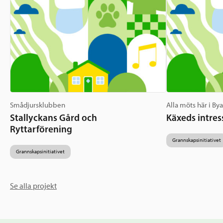
Smådjursklubben
Alla möts här i By
Stallyckans Gård och
Käxeds intres
Ryttarförening
Grannskapsinitiativet
Grannskapsinitiativet
Se alla projekt