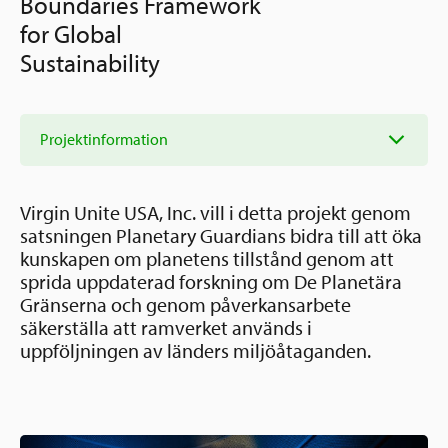
Boundaries Framework
Ansökningsguide
for Global
Rekommendationer
Uppdrag
Sustainability
Frågor och svar
Hur vi arbetar
SV
Verksamhetsberättelser & årsredovisningar
Projektinformation
Medarbetare & styrelse
Sverige och övriga världen
Kontakt
Pressrum
Grannskapsinitiativet
Virgin Unite USA, Inc. vill i detta projekt genom
Nyheter & kalenderhändelser
satsningen Planetary Guardians bidra till att öka
kunskapen om planetens tillstånd genom att
Postkodlotteriet
sprida uppdaterad forskning om De Planetära
Gränserna och genom påverkansarbete
säkerställa att ramverket används i
uppföljningen av länders miljöåtaganden.