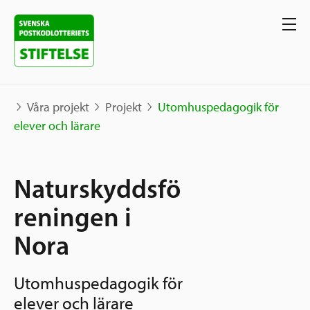
Våra projekt
Projekt
Utomhuspedagogik för
elever och lärare
Våra projekt
Naturskyddsfö
Projekt
Våra stöd
Karta
reningen i
Berättelser
Nora
Sverige och övriga världen
Sök stöd
Grannskapsinitiativet
Utomhuspedagogik för
Utlysningar
Ansök
elever och lärare
Samhällsentreprenörskap
Om oss