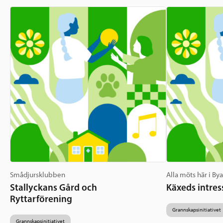
Smådjursklubben
Alla möts här i By
Stallyckans Gård och
Käxeds intres
Ryttarförening
Grannskapsinitiativet
Grannskapsinitiativet