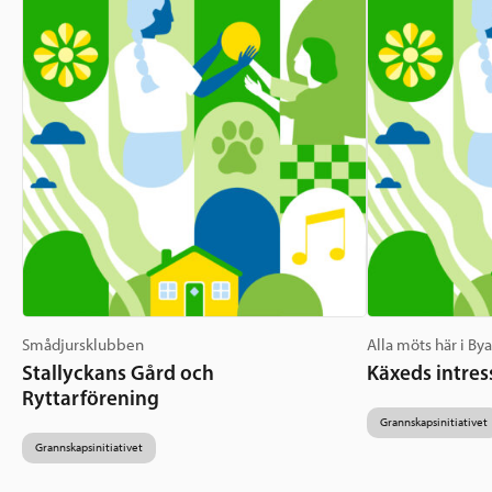
Smådjursklubben
Alla möts här i By
Stallyckans Gård och
Käxeds intres
Ryttarförening
Grannskapsinitiativet
Grannskapsinitiativet