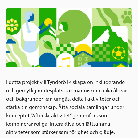
Ansökningsguide
Rekommendationer
Uppdrag
Frågor och svar
Hur vi arbetar
SV
Verksamhetsberättelser & årsredovisningar
Medarbetare & styrelse
Sverige och övriga världen
Kontakt
Pressrum
Grannskapsinitiativet
Nyheter & kalenderhändelser
Postkodlotteriet
I detta projekt vill Tynderö IK skapa en inkluderande
och gemytlig mötesplats där människor i olika åldrar
och bakgrunder kan umgås, delta i aktiviteter och
stärka sin gemenskap. Åtta sociala samlingar under
konceptet ”Afterski-aktivitet” genomförs som
kombinerar roliga, interaktiva och lättsamma
aktiviteter som stärker samhörighet och glädje.