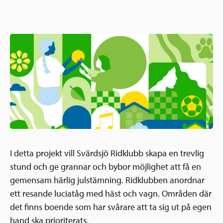
Ansökningsguide
Rekommendationer
Uppdrag
Frågor och svar
Hur vi arbetar
SV
Verksamhetsberättelser & årsredovisningar
Medarbetare & styrelse
Sverige och övriga världen
Kontakt
Pressrum
Grannskapsinitiativet
Nyheter & kalenderhändelser
Postkodlotteriet
I detta projekt vill Svärdsjö Ridklubb skapa en trevlig
stund och ge grannar och bybor möjlighet att få en
gemensam härlig julstämning. Ridklubben anordnar
ett resande luciatåg med häst och vagn. Områden där
det finns boende som har svårare att ta sig ut på egen
hand ska prioriterats.