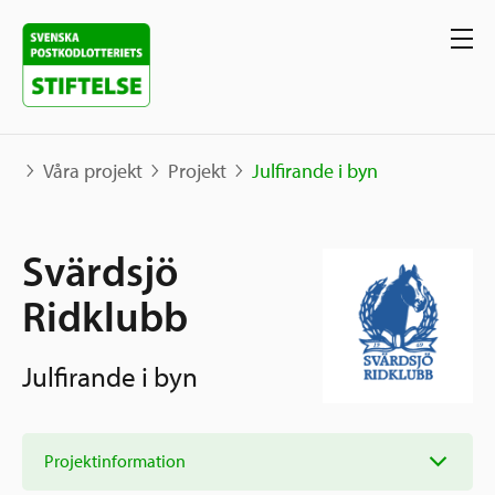
Våra projekt
Projekt
Julfirande i byn
Våra projekt
Svärdsjö
Projekt
Ridklubb
Våra stöd
Karta
Berättelser
Julfirande i byn
Sverige och övriga världen
Sök stöd
Grannskapsinitiativet
Utlysningar
Projektinformation
Ansök
Samhällsentreprenörskap
Om oss