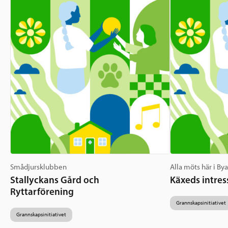
Smådjursklubben
Alla möts här i By
Stallyckans Gård och
Käxeds intres
Ryttarförening
Grannskapsinitiativet
Grannskapsinitiativet