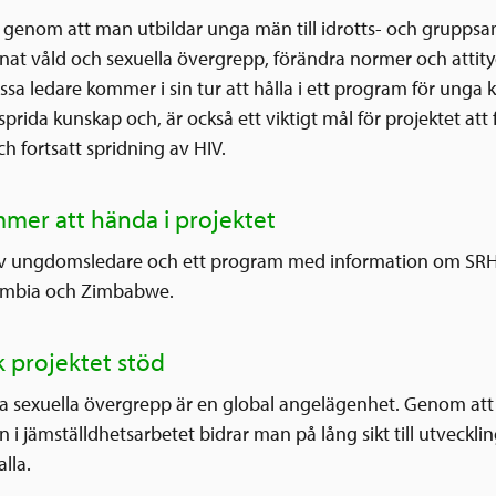
s genom att man utbildar unga män till idrotts- och gruppsa
at våld och sexuella övergrepp, förändra normer och attity
sa ledare kommer i sin tur att hålla i ett program för unga ki
prida kunskap och, är också ett viktigt mål för projektet at
h fortsatt spridning av HIV.
mer att hända i projektet
v ungdomsledare och ett program med information om SRHR f
Zambia och Zimbabwe.
k projektet stöd
a sexuella övergrepp är en global angelägenhet. Genom att
n i jämställdhetsarbetet bidrar man på lång sikt till utveckli
alla.