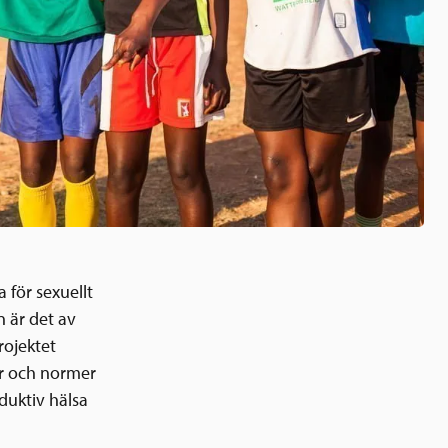
a för sexuellt
n är det av
rojektet
er och normer
duktiv hälsa