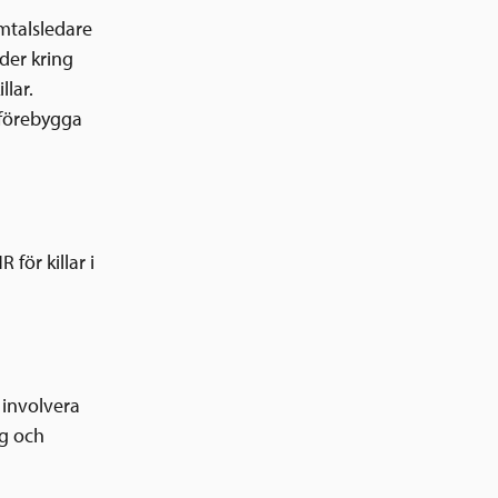
mtalsledare
der kring
llar.
t förebygga
ör killar i
 involvera
ng och