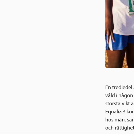
En tredjedel 
våld i någon
största vikt
Equalize! ko
hos män, sam
och rättighet