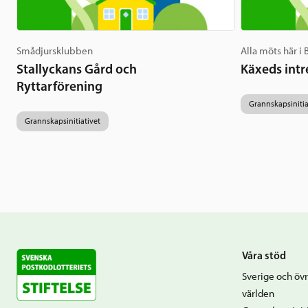
Smådjursklubben
Alla möts här i
Stallyckans Gård och
Käxeds intr
Ryttarförening
Grannskapsinitia
Grannskapsinitiativet
Våra stöd
Sverige och övr
världen