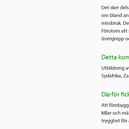
Det sker del
om bland ann
missbruk. Des
Förutom att s
övergrepp oc
Detta kom
Utbildning a
Sydafrika, 
Därför fic
Att förebygg
killar och mä
trygghet för 