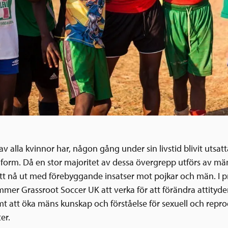
av alla kvinnor har, någon gång under sin livstid blivit utsatt
 form. Då en stor majoritet av dessa övergrepp utförs av mä
 att nå ut med förebyggande insatser mot pojkar och män. I p
mmer Grassroot Soccer UK att verka för att förändra attityd
t att öka mäns kunskap och förståelse för sexuell och repro
er.