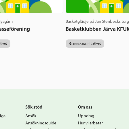
 Byagårn
Basketglädje på Jan Stenbecks tor
esseförening
Basketklubben Järva KFU
tivet
Grannskapsinitiativet
Sök stöd
Om oss
iga
Ansök
Uppdrag
Ansökningsguide
Hur vi arbetar