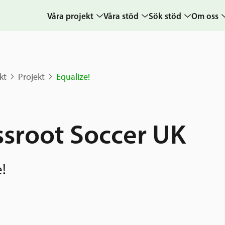
Våra projekt
Våra stöd
Sök stöd
Om oss
Projekt
Sverige och övriga
Ansök
Uppdra
världen
Karta
Ansökningsguide
Hur vi a
kt
Projekt
Equalize!
Grannskapsinitiativet
Berättelser
Rekommendation
Verksam
Utlysningar
& årsre
Frågor och svar
Samhällsentreprenörskap
Medarb
ssroot Soccer UK
styrelse
Kontakt
Sverige och
världen
Pressr
!
Nyheter
kalende
Grannskapsi
Postkod