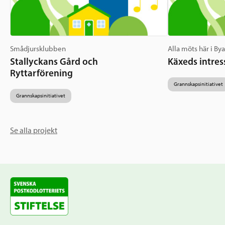
Smådjursklubben
Alla möts här i By
Stallyckans Gård och
Käxeds intres
Ryttarförening
Grannskapsinitiativet
Grannskapsinitiativet
Se alla projekt