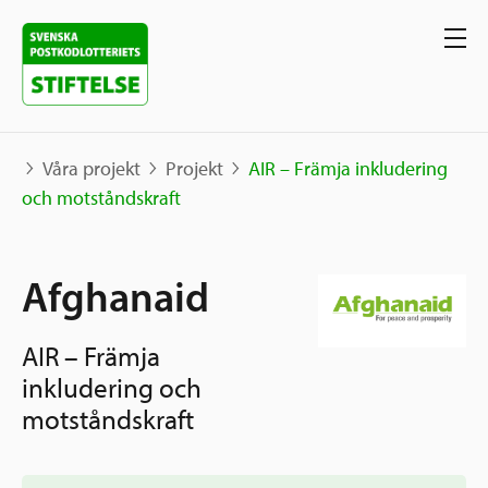
Våra projekt
Projekt
AIR – Främja inkludering
och motståndskraft
Våra projekt
Afghanaid
Projekt
Våra stöd
Karta
AIR – Främja
Berättelser
Sverige och övriga världen
inkludering och
Sök stöd
Grannskapsinitiativet
motståndskraft
Utlysningar
Ansök
Samhällsentreprenörskap
Om oss