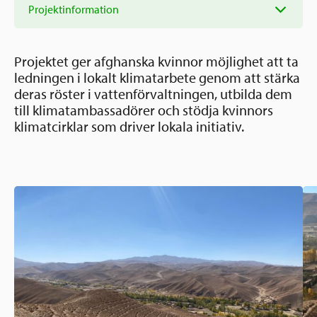
Ansökningsguide
Projektinformation
Rekommendationer
Uppdrag
Frågor och svar
Hur vi arbetar
Projektet ger afghanska kvinnor möjlighet att ta
SV
ledningen i lokalt klimatarbete genom att stärka
Verksamhetsberättelser & årsredovisningar
deras röster i vattenförvaltningen, utbilda dem
Medarbetare & styrelse
Sverige och övriga världen
till klimatambassadörer och stödja kvinnors
Kontakt
klimatcirklar som driver lokala initiativ.
Pressrum
Grannskapsinitiativet
Nyheter & kalenderhändelser
Postkodlotteriet