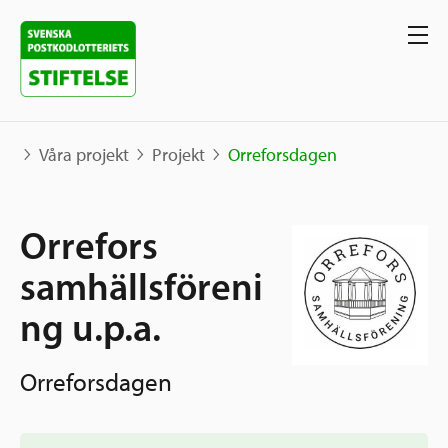
Våra projekt
Projekt
Orreforsdagen
Våra projekt
Orrefors
Projekt
samhällsföreni
Våra stöd
Karta
ng u.p.a.
Berättelser
Sverige och övriga världen
Sök stöd
Grannskapsinitiativet
Orreforsdagen
Utlysningar
Ansök
Samhällsentreprenörskap
Om oss