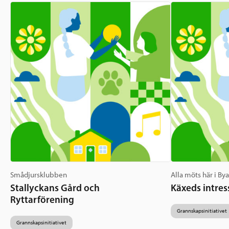
Smådjursklubben
Alla möts här i By
Stallyckans Gård och
Käxeds intres
Ryttarförening
Grannskapsinitiativet
Grannskapsinitiativet