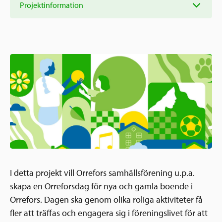
Ansökningsguide
Projektinformation
Rekommendationer
Uppdrag
Frågor och svar
Hur vi arbetar
SV
Verksamhetsberättelser & årsredovisningar
Medarbetare & styrelse
Sverige och övriga världen
Kontakt
Pressrum
Grannskapsinitiativet
Nyheter & kalenderhändelser
Postkodlotteriet
I detta projekt vill Orrefors samhällsförening u.p.a.
skapa en Orreforsdag för nya och gamla boende i
Orrefors. Dagen ska genom olika roliga aktiviteter få
fler att träffas och engagera sig i föreningslivet för att