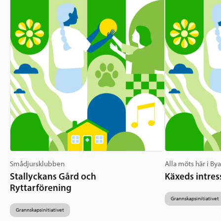
Smådjursklubben
Alla möts här i By
Stallyckans Gård och
Käxeds intres
Ryttarförening
Grannskapsinitiativet
Grannskapsinitiativet