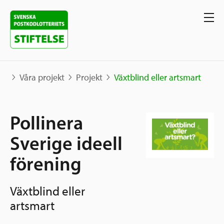
Våra projekt
Projekt
Växtblind eller artsmart
Våra projekt
Pollinera
Projekt
Sverige ideell
Våra stöd
Karta
förening
Berättelser
Sverige och övriga världen
Sök stöd
Grannskapsinitiativet
Växtblind eller
Utlysningar
artsmart
Ansök
Samhällsentreprenörskap
Om oss