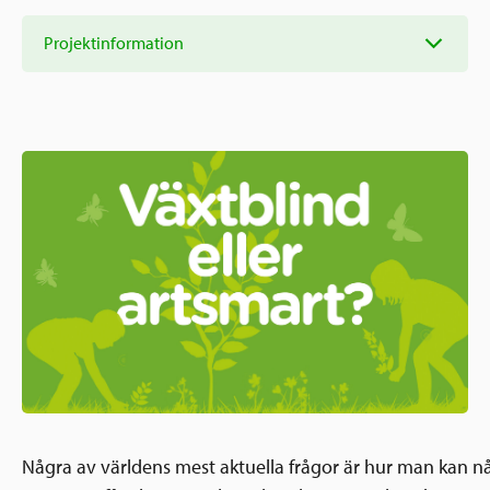
Ansökningsguide
Rekommendationer
Projektinformation
Uppdrag
Frågor och svar
Hur vi arbetar
SV
Verksamhetsberättelser & årsredovisningar
Medarbetare & styrelse
Sverige och övriga världen
Kontakt
Pressrum
Grannskapsinitiativet
Nyheter & kalenderhändelser
Postkodlotteriet
Några av världens mest aktuella frågor är hur man kan n