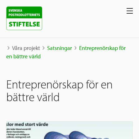
Våra projekt
Satsningar
Entreprenörskap för
en bättre värld
Våra projekt
Entreprenörskap för en
Projekt
Våra stöd
Karta
bättre värld
Berättelser
Sverige och övriga världen
Sök stöd
Grannskapsinitiativet
Utlysningar
Ansök
Samhällsentreprenörskap
Om oss