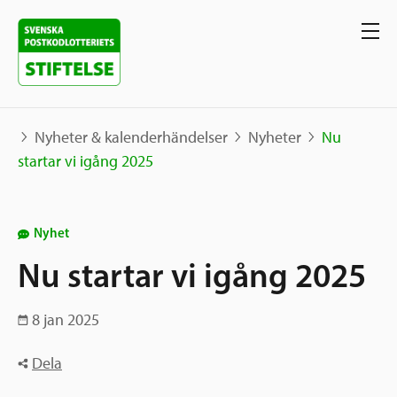
Nyheter & kalenderhändelser
Nyheter
Nu
startar vi igång 2025
Våra projekt
Nyhet
Projekt
Våra stöd
Nu startar vi igång 2025
Karta
Berättelser
Sverige och övriga världen
8 jan 2025
Sök stöd
Grannskapsinitiativet
Utlysningar
Dela
Ansök
Samhällsentreprenörskap
Om oss