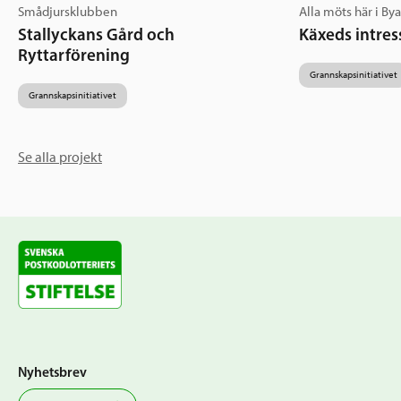
Smådjursklubben
Alla möts här i By
Stallyckans Gård och
Käxeds intres
Ryttarförening
Grannskapsinitiativet
Grannskapsinitiativet
Se alla projekt
Nyhetsbrev