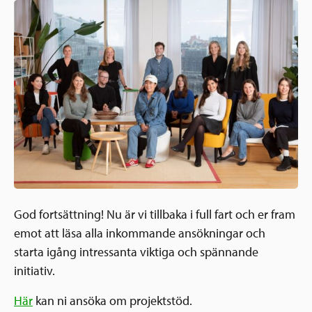
Ansökningsguide
Rekommendationer
Uppdrag
Frågor och svar
Hur vi arbetar
SV
Verksamhetsberättelser & årsredovisningar
Medarbetare & styrelse
Sverige och övriga världen
Kontakt
Pressrum
Grannskapsinitiativet
Nyheter & kalenderhändelser
Postkodlotteriet
God fortsättning! Nu är vi tillbaka i full fart och er fram
emot att läsa alla inkommande ansökningar och
starta igång intressanta viktiga och spännande
initiativ.
Här
kan ni ansöka om projektstöd.