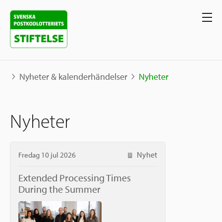
Nyheter & kalenderhändelser
Nyheter
Våra projekt
Nyheter
Projekt
Våra stöd
Karta
Nyhet
Fredag 10 jul 2026
Berättelser
Sverige och övriga världen
Extended Processing Times
Sök stöd
Grannskapsinitiativet
During the Summer
Utlysningar
Ansök
Samhällsentreprenörskap
Om oss