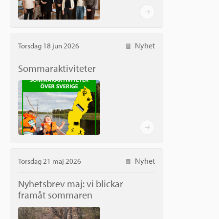
Ansökningsguide
Rekommendationer
Uppdrag
Frågor och svar
Hur vi arbetar
Nyhet
Torsdag 18 jun 2026
SV
Verksamhetsberättelser & årsredovisningar
Sommaraktiviteter
Medarbetare & styrelse
Sverige och övriga världen
Kontakt
Pressrum
Grannskapsinitiativet
Nyheter & kalenderhändelser
Postkodlotteriet
Nyhet
Torsdag 21 maj 2026
Nyhetsbrev maj: vi blickar
framåt sommaren