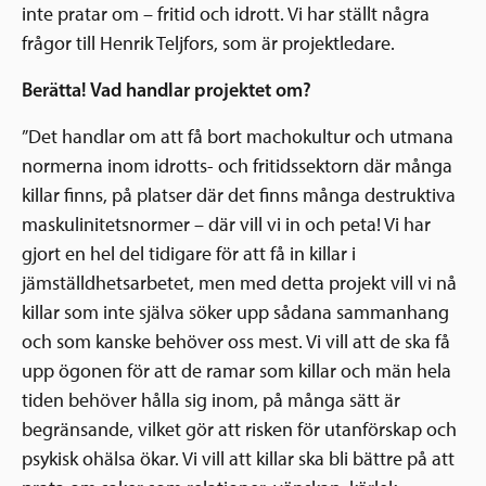
Ansökningsguide
inte pratar om – fritid och idrott. Vi har ställt några
Rekommendationer
frågor till Henrik Teljfors, som är projektledare.
Uppdrag
Frågor och svar
Hur vi arbetar
Berätta! Vad handlar projektet om?
SV
Verksamhetsberättelser & årsredovisningar
”Det handlar om att få bort machokultur och utmana
Medarbetare & styrelse
Sverige och övriga världen
normerna inom idrotts- och fritidssektorn där många
Kontakt
killar finns, på platser där det finns många destruktiva
Pressrum
Grannskapsinitiativet
maskulinitetsnormer – där vill vi in och peta! Vi har
gjort en hel del tidigare för att få in killar i
Nyheter & kalenderhändelser
jämställdhetsarbetet, men med detta projekt vill vi nå
Postkodlotteriet
killar som inte själva söker upp sådana sammanhang
och som kanske behöver oss mest. Vi vill att de ska få
upp ögonen för att de ramar som killar och män hela
tiden behöver hålla sig inom, på många sätt är
begränsande, vilket gör att risken för utanförskap och
psykisk ohälsa ökar. Vi vill att killar ska bli bättre på att