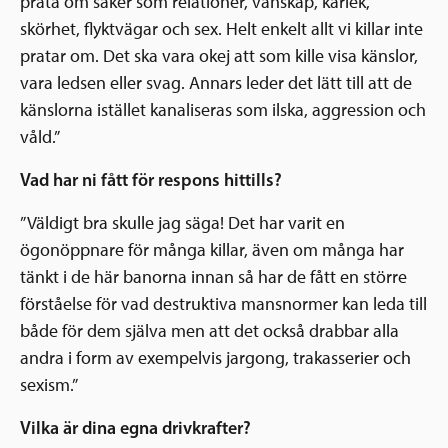
prata om saker som relationer, vänskap, kärlek,
skörhet, flyktvägar och sex. Helt enkelt allt vi killar inte
pratar om. Det ska vara okej att som kille visa känslor,
vara ledsen eller svag. Annars leder det lätt till att de
känslorna istället kanaliseras som ilska, aggression och
våld.”
Vad har ni fått för respons hittills?
”Väldigt bra skulle jag säga! Det har varit en
ögonöppnare för många killar, även om många har
tänkt i de här banorna innan så har de fått en större
förståelse för vad destruktiva mansnormer kan leda till
både för dem själva men att det också drabbar alla
andra i form av exempelvis jargong, trakasserier och
sexism.”
Vilka är dina egna drivkrafter?