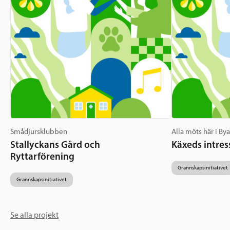
Smådjursklubben
Alla möts här i By
Stallyckans Gård och
Käxeds intres
Ryttarförening
Grannskapsinitiativet
Grannskapsinitiativet
Se alla projekt