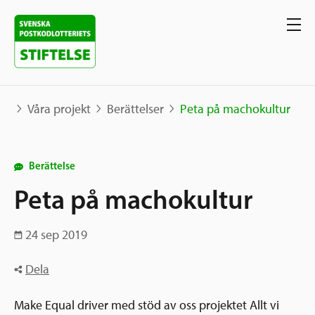
Våra projekt
Berättelser
Peta på machokultur
Våra projekt
Berättelse
Projekt
Peta på machokultur
Våra stöd
Karta
Berättelser
24 sep 2019
Sverige och övriga världen
Sök stöd
Grannskapsinitiativet
Dela
Utlysningar
Ansök
Make Equal driver med stöd av oss projektet Allt vi
Samhällsentreprenörskap
Om oss