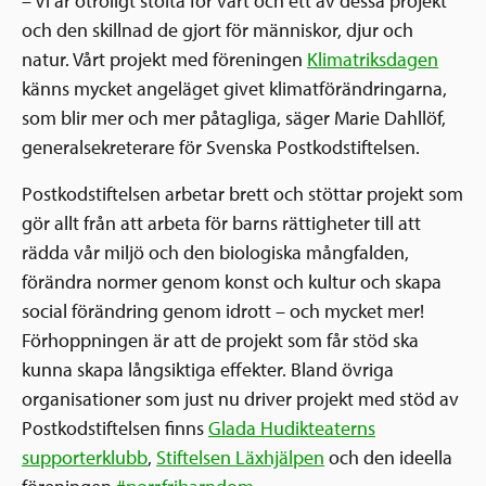
– Vi är otroligt stolta för vart och ett av dessa projekt
och den skillnad de gjort för människor, djur och
natur. Vårt projekt med föreningen
Klimatriksdagen
känns mycket angeläget givet klimatförändringarna,
som blir mer och mer påtagliga, säger Marie Dahllöf,
generalsekreterare för Svenska Postkodstiftelsen.
Postkodstiftelsen arbetar brett och stöttar projekt som
gör allt från att arbeta för barns rättigheter till att
rädda vår miljö och den biologiska mångfalden,
förändra normer genom konst och kultur och skapa
social förändring genom idrott – och mycket mer!
Förhoppningen är att de projekt som får stöd ska
kunna skapa långsiktiga effekter. Bland övriga
organisationer som just nu driver projekt med stöd av
Postkodstiftelsen finns
Glada Hudikteaterns
supporterklubb
,
Stiftelsen Läxhjälpen
och den ideella