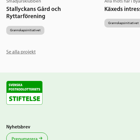
Smådjursklubben
Alla möts här i By
Stallyckans Gård och
Käxeds intres
Ryttarförening
Grannskapsinitiativet
Grannskapsinitiativet
Se alla projekt
Nyhetsbrev
Prenumerera