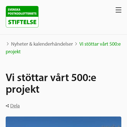
Nyheter & kalenderhändelser
Vi stöttar vårt 500:e
projekt
Våra projekt
Vi stöttar vårt 500:e
Projekt
Våra stöd
Karta
projekt
Berättelser
Sverige och övriga världen
Sök stöd
Dela
Grannskapsinitiativet
Utlysningar
Ansök
Samhällsentreprenörskap
Om oss