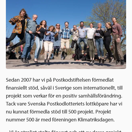
Ansökningsguide
Rekommendationer
Uppdrag
Frågor och svar
Hur vi arbetar
SV
Verksamhetsberättelser & årsredovisningar
Medarbetare & styrelse
Sverige och övriga världen
Kontakt
Pressrum
Grannskapsinitiativet
Nyheter & kalenderhändelser
Postkodlotteriet
Sedan 2007 har vi på Postkodstiftelsen förmedlat
finansiellt stöd, såväl i Sverige som internationellt, till
projekt som verkar för en positiv samhällsförändring.
Tack vare Svenska Postkodlotteriets lottköpare har vi
nu kunnat förmedla stöd till 500 projekt. Projekt
nummer 500 är med föreningen Klimatriksdagen.