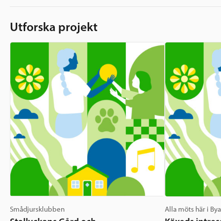
Utforska projekt
Smådjursklubben
Alla möts här i By