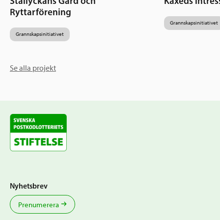
Stallyckans Gård och
Käxeds intres
Ryttarförening
Grannskapsinitiativet
Grannskapsinitiativet
Se alla projekt
Nyhetsbrev
Prenumerera