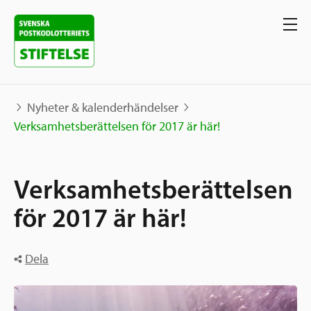
Nyheter & kalenderhändelser
Verksamhetsberättelsen för 2017 är här!
Våra projekt
Verksamhetsberättelsen
Projekt
Våra stöd
Karta
för 2017 är här!
Berättelser
Sverige och övriga världen
Sök stöd
Dela
Grannskapsinitiativet
Utlysningar
Ansök
Samhällsentreprenörskap
Om oss