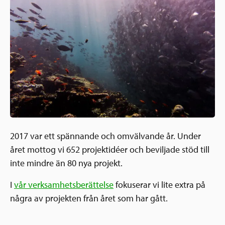
Ansökningsguide
Rekommendationer
Uppdrag
Frågor och svar
Hur vi arbetar
SV
Verksamhetsberättelser & årsredovisningar
Medarbetare & styrelse
Sverige och övriga världen
Kontakt
Pressrum
Grannskapsinitiativet
Nyheter & kalenderhändelser
Postkodlotteriet
2017 var ett spännande och omvälvande år. Under
året mottog vi 652 projektidéer och beviljade stöd till
inte mindre än 80 nya projekt.
I
vår verksamhetsberättelse
fokuserar vi lite extra på
några av projekten från året som har gått.