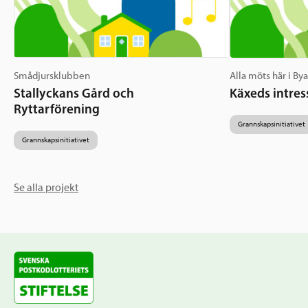
Smådjursklubben
Alla möts här i By
Stallyckans Gård och
Käxeds intres
Ryttarförening
Grannskapsinitiativet
Grannskapsinitiativet
Se alla projekt