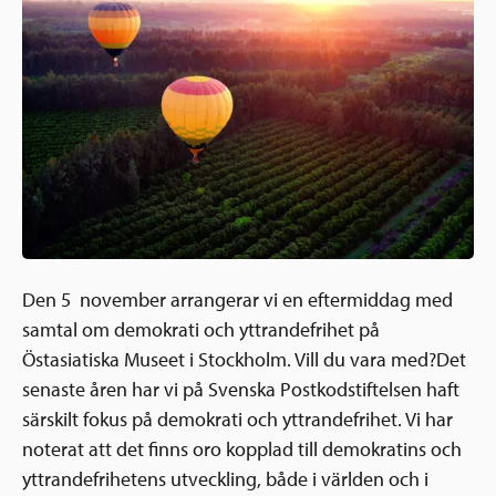
Ansökningsguide
Rekommendationer
Uppdrag
Frågor och svar
Hur vi arbetar
SV
Verksamhetsberättelser & årsredovisningar
Medarbetare & styrelse
Sverige och övriga världen
Kontakt
Pressrum
Grannskapsinitiativet
Nyheter & kalenderhändelser
Postkodlotteriet
Den 5 november arrangerar vi en eftermiddag med
samtal om demokrati och yttrandefrihet på
Östasiatiska Museet i Stockholm. Vill du vara med?
Det
senaste åren har vi på Svenska Postkodstiftelsen haft
särskilt fokus på demokrati och yttrandefrihet. Vi har
noterat att det finns oro kopplad till demokratins och
yttrandefrihetens utveckling, både i världen och i