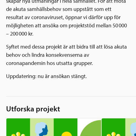
Ansökningsguide
skapar nya utmaningar i hela samhället. För att möta
de akuta samhällsbehov som uppstått som ett
Rekommendationer
Uppdrag
resultat av coronaviruset, öppnar vi därför upp för
Frågor och svar
Hur vi arbetar
möjligheten att ansöka om projektstöd mellan 50 000
SV
Verksamhetsberättelser & årsredovisningar
– 200 000 kr.
Medarbetare & styrelse
Sverige och övriga världen
Syftet med dessa projekt är att bidra till att lösa akuta
Kontakt
behov och lindra konsekvenserna av
Pressrum
Grannskapsinitiativet
coronapandemin hos utsatta grupper.
Nyheter & kalenderhändelser
Uppdatering: nu är ansökan stängt.
Postkodlotteriet
Utforska projekt