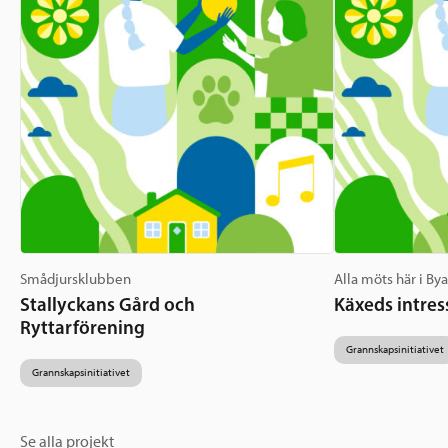
Smådjursklubben
Alla möts här i By
Stallyckans Gård och
Käxeds intres
Ryttarförening
Grannskapsinitiativet
Grannskapsinitiativet
Se alla projekt