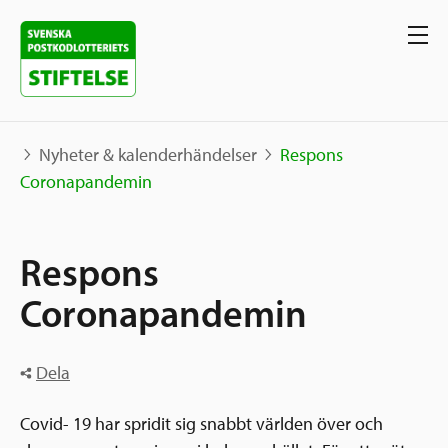
Nyheter & kalenderhändelser
Respons
Coronapandemin
Våra projekt
Respons
Projekt
Våra stöd
Karta
Coronapandemin
Berättelser
Sverige och övriga världen
Sök stöd
Dela
Grannskapsinitiativet
Utlysningar
Ansök
Covid- 19 har spridit sig snabbt världen över och
Samhällsentreprenörskap
Om oss