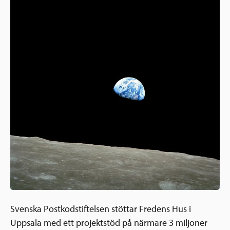
Ansökningsguide
Rekommendationer
Uppdrag
Frågor och svar
Hur vi arbetar
SV
Verksamhetsberättelser & årsredovisningar
Medarbetare & styrelse
Sverige och övriga världen
Kontakt
Pressrum
Grannskapsinitiativet
Nyheter & kalenderhändelser
Postkodlotteriet
Svenska Postkodstiftelsen stöttar Fredens Hus i
Uppsala med ett projektstöd på närmare 3 miljoner