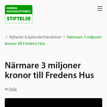
Nyheter & kalenderhändelser
Närmare 3 miljoner
kronor till Fredens Hus
Våra projekt
Närmare 3 miljoner
Projekt
Våra stöd
Karta
kronor till Fredens Hus
Berättelser
Sverige och övriga världen
Sök stöd
Dela
Grannskapsinitiativet
Utlysningar
Ansök
Samhällsentreprenörskap
Om oss