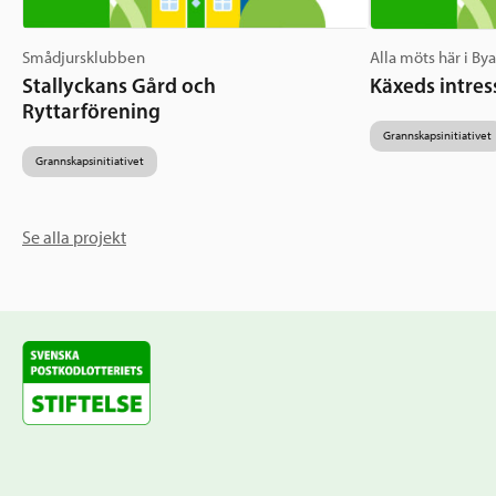
Smådjursklubben
Alla möts här i By
Stallyckans Gård och
Käxeds intres
Ryttarförening
Grannskapsinitiativet
Grannskapsinitiativet
Se alla projekt