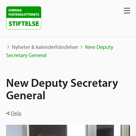
Nyheter & kalenderhändelser
New Deputy
Secretary General
Våra projekt
New Deputy Secretary
Projekt
Våra stöd
Karta
General
Berättelser
Sverige och övriga världen
Sök stöd
Dela
Grannskapsinitiativet
Utlysningar
Ansök
Samhällsentreprenörskap
Om oss