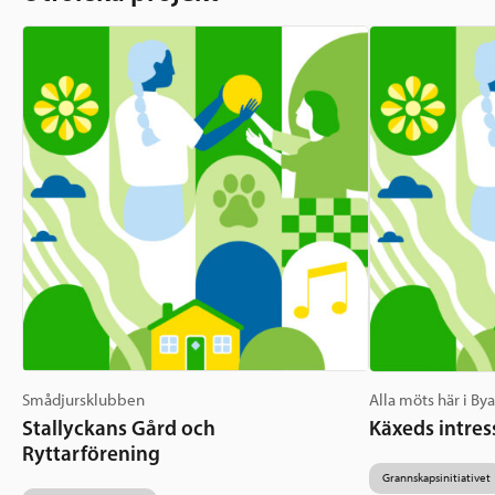
Smådjursklubben
Alla möts här i By
Stallyckans Gård och
Käxeds intres
Ryttarförening
Grannskapsinitiativet