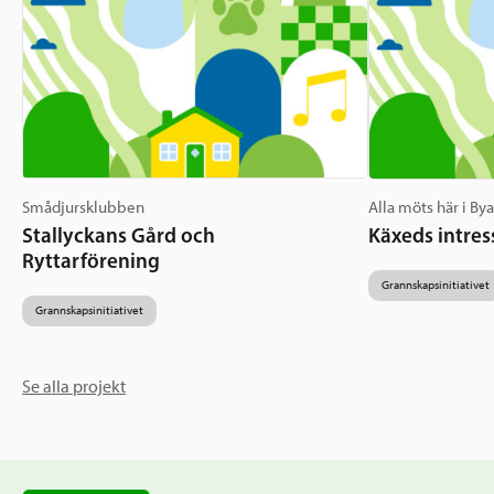
Smådjursklubben
Alla möts här i By
Stallyckans Gård och
Käxeds intres
Ryttarförening
Grannskapsinitiativet
Grannskapsinitiativet
Se alla projekt