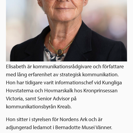
Ansökningsguide
Rekommendationer
Uppdrag
Frågor och svar
Hur vi arbetar
SV
Verksamhetsberättelser & årsredovisningar
Medarbetare & styrelse
Sverige och övriga världen
Kontakt
Pressrum
Grannskapsinitiativet
Elisabeth är kommunikationsrådgivare och författare
Nyheter & kalenderhändelser
med lång erfarenhet av strategisk kommunikation.
Postkodlotteriet
Hon har tidigare varit informationschef vid Kungliga
Hovstaterna och Hovmarskalk hos Kronprinsessan
Victoria, samt Senior Advisor på
kommunikationsbyrån Kreab.
Hon sitter i styrelsen för Nordens Ark och är
adjungerad ledamot i Bernadotte Musei Vänner.