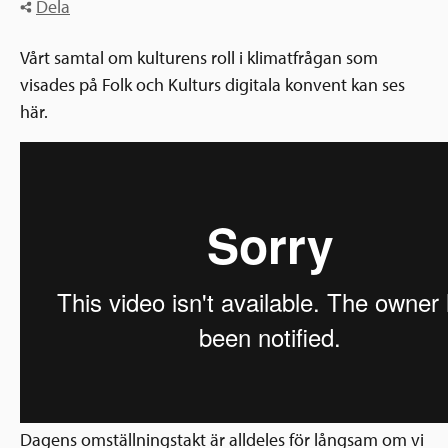
Ansökningsguide
Dela
Rekommendationer
Uppdrag
Vårt samtal om kulturens roll i klimatfrågan som
Frågor och svar
Hur vi arbetar
visades på Folk och Kulturs digitala konvent kan ses
SV
Verksamhetsberättelser & årsredovisningar
här.
Medarbetare & styrelse
Sverige och övriga världen
Kontakt
Pressrum
Grannskapsinitiativet
Nyheter & kalenderhändelser
Postkodlotteriet
Dagens omställningstakt är alldeles för långsam om vi