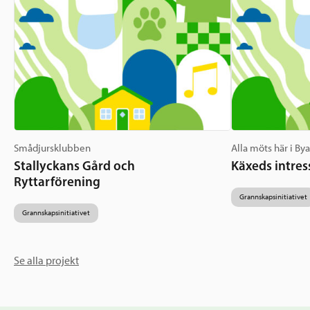
Smådjursklubben
Alla möts här i By
Stallyckans Gård och
Käxeds intres
Ryttarförening
Grannskapsinitiativet
Grannskapsinitiativet
Se alla projekt