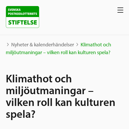
Nyheter & kalenderhändelser
Klimathot och
miljöutmaningar – vilken roll kan kulturen spela?
Våra projekt
Klimathot och
Projekt
Våra stöd
Karta
miljöutmaningar –
Berättelser
vilken roll kan kulturen
Sverige och övriga världen
Sök stöd
Grannskapsinitiativet
spela?
Utlysningar
Ansök
Samhällsentreprenörskap
Om oss