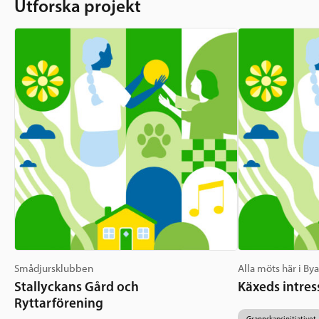
Utforska projekt
Smådjursklubben
Alla möts här i By
Stallyckans Gård och
Käxeds intres
Ryttarförening
Grannskapsinitiativet