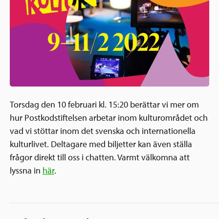
Ansökningsguide
Rekommendationer
Uppdrag
Frågor och svar
Hur vi arbetar
SV
Verksamhetsberättelser & årsredovisningar
Medarbetare & styrelse
Sverige och övriga världen
Kontakt
Pressrum
Grannskapsinitiativet
Torsdag den 10 februari kl. 15:20 berättar vi mer om
Nyheter & kalenderhändelser
hur Postkodstiftelsen arbetar inom kulturområdet och
Postkodlotteriet
vad vi stöttar inom det svenska och internationella
kulturlivet. Deltagare med biljetter kan även ställa
frågor direkt till oss i chatten. Varmt välkomna att
lyssna in
här
.