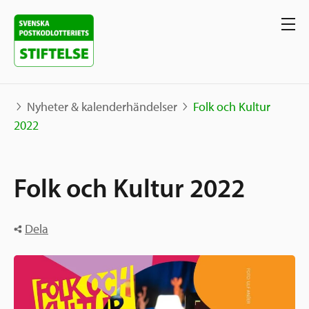
Nyheter & kalenderhändelser
Folk och Kultur
2022
Våra projekt
Folk och Kultur 2022
Projekt
Våra stöd
Karta
Berättelser
Dela
Sverige och övriga världen
Sök stöd
Grannskapsinitiativet
Utlysningar
Ansök
Samhällsentreprenörskap
Om oss