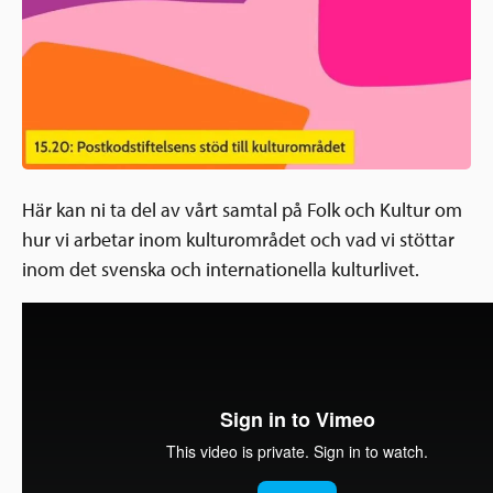
Ansökningsguide
Rekommendationer
Uppdrag
Frågor och svar
Hur vi arbetar
SV
Verksamhetsberättelser & årsredovisningar
Medarbetare & styrelse
Sverige och övriga världen
Kontakt
Här kan ni ta del av vårt samtal på Folk och Kultur om
Pressrum
Grannskapsinitiativet
hur vi arbetar inom kulturområdet och vad vi stöttar
Nyheter & kalenderhändelser
inom det svenska och internationella kulturlivet.
Postkodlotteriet