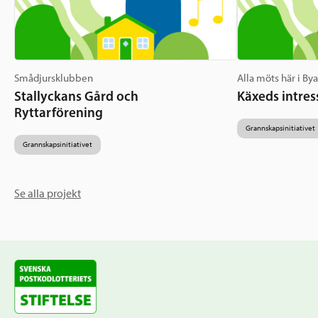
Smådjursklubben
Alla möts här i By
Stallyckans Gård och
Käxeds intres
Ryttarförening
Grannskapsinitiativet
Grannskapsinitiativet
Se alla projekt