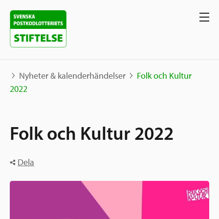
Nyheter & kalenderhändelser
Folk och Kultur
2022
Våra projekt
Folk och Kultur 2022
Projekt
Våra stöd
Karta
Berättelser
Dela
Sverige och övriga världen
Sök stöd
Grannskapsinitiativet
Utlysningar
Ansök
Samhällsentreprenörskap
Om oss