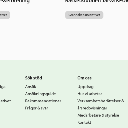
esseförening
Basketklubben Järva KFU
tivet
Grannskapsinitiativet
Sök stöd
Om oss
iga
Ansök
Uppdrag
Ansökningsguide
Hur vi arbetar
ativet
Rekommendationer
Verksamhetsberättelser &
Frågor & svar
årsredovisningar
Medarbetare & styrelse
Kontakt