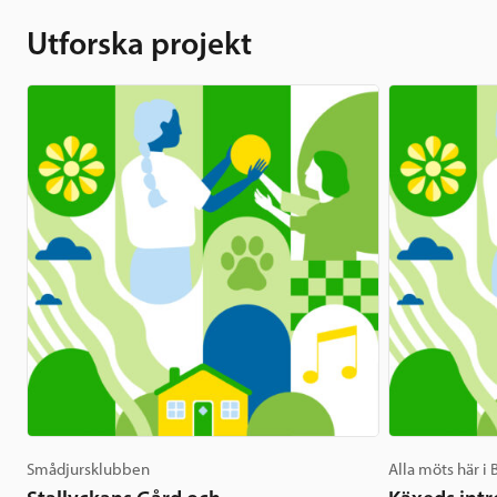
Utforska projekt
Smådjursklubben
Alla möts här i