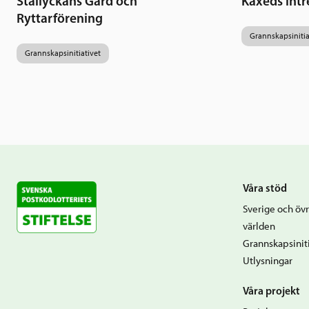
Stallyckans Gård och
Käxeds intr
Ryttarförening
Grannskapsinitia
Grannskapsinitiativet
Våra stöd
Sverige och övr
världen
Grannskapsiniti
Utlysningar
Våra projekt