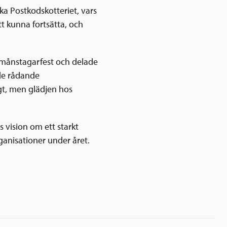
ka Postkodskotteriet, vars
tt kunna fortsätta, och
rmånstagarfest och delade
 de rådande
gt, men glädjen hos
s vision om ett starkt
rganisationer under året.