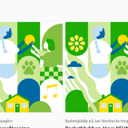
 Byagårn
Basketglädje på Jan Stenbecks tor