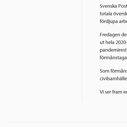
Svenska Post
totala översk
fördjupa arb
Fredagen den
ut hela 2020
pandemirestr
förmånstagar
Som förmånsta
civilsamhälle
Vi ser fram 