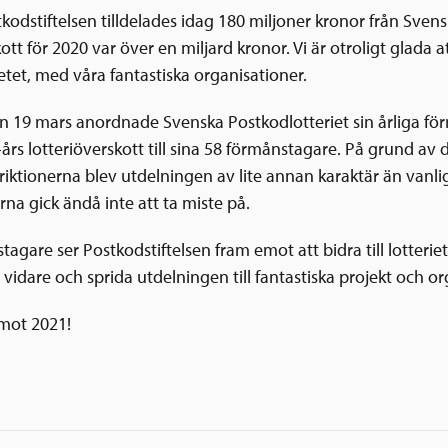
kodstiftelsen tilldelades idag 180 miljoner kronor från Svens
ott för 2020 var över en miljard kronor. Vi är otroligt glada a
etet, med våra fantastiska organisationer.
 19 mars anordnade Svenska Postkodlotteriet sin årliga fö
-års lotteriöverskott till sina 58 förmånstagare. På grund av
iktionerna blev utdelningen av lite annan karaktär än vanli
na gick ändå inte att ta miste på.
gare ser Postkodstiftelsen fram emot att bidra till lotteriet
 vidare och sprida utdelningen till fantastiska projekt och o
emot 2021!